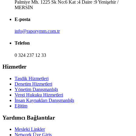
Palmiye Mh. 1225 Sk No:6 Kat :4 Daire :9 Yenişehir /
MERSİN
E-posta
info@raporymm.com.tr
Telefon
0 324 237 12 33
Hizmetler
Tasdik Hizmetleri
Denetim Hizmetleri
Yönetim Danışmanlığı
Vergi Hukuku Hizmetleri
İnsan Kaynakları Danışmanlığı
Eğitim
Yardımcı Bağlantılar
Mesleki Linkler
Network Üye Giriş