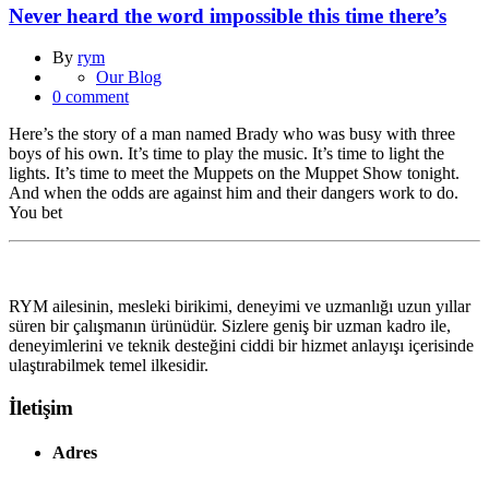
Never heard the word impossible this time there’s
By
rym
Our Blog
0 comment
Here’s the story of a man named Brady who was busy with three
boys of his own. It’s time to play the music. It’s time to light the
lights. It’s time to meet the Muppets on the Muppet Show tonight.
And when the odds are against him and their dangers work to do.
You bet
RYM ailesinin, mesleki birikimi, deneyimi ve uzmanlığı uzun yıllar
süren bir çalışmanın ürünüdür. Sizlere geniş bir uzman kadro ile,
deneyimlerini ve teknik desteğini ciddi bir hizmet anlayışı içerisinde
ulaştırabilmek temel ilkesidir.
İletişim
Adres