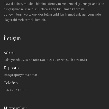
RYM ailesinin, mesleki birikimi, deneyimi ve uzmanlığı uzun yıllar süren
bir çalışmanın ürünüdür. Sizlere geniş bir uzman kadro ile,
deneyimlerini ve teknik desteğini ciddi bir hizmet anlayışı içerisinde
ulaştırabilmek temel ilkesidir.
İletişim
Adres
Palmiye Mh. 1225 Sk No:6 Kat :4 Daire :9 Yenişehir / MERSİN
E-posta
info@raporymm.com.tr
Telefon
0 324 237 12 33
Hizmetler