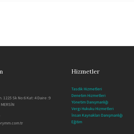
im
Hizmetler
Tasdik Hizmetleri
Denetim Hizmetleri
. 1225 Sk No:6 Kat :4 Daire :9
Yönetim Danışmanlığı
/ MERSİN
Vergi Hukuku Hizmetleri
a
İnsan Kaynakları Danışmanlığı
Eğitim
orymm.com.tr