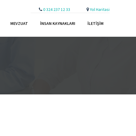
0 324 237 12 33
Yol Haritasi
MEVZUAT
İNSAN KAYNAKLARI
İLETIŞIM