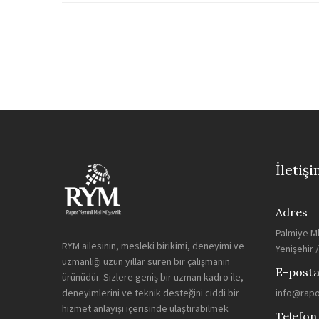
İletiş
Adres
Palmiye Mh
RYM ailesinin, mesleki birikimi, deneyimi ve
Yenişehir 
uzmanlığı uzun yıllar süren bir çalışmanın
E-post
ürünüdür. Sizlere geniş bir uzman kadro ile,
deneyimlerini ve teknik desteğini ciddi bir
info@rap
hizmet anlayışı içerisinde ulaştırabilmek
Telefon