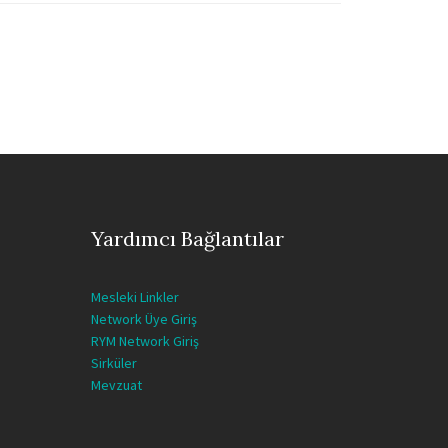
Yardımcı Bağlantılar
Mesleki Linkler
Network Üye Giriş
RYM Network Giriş
Sirküler
Mevzuat